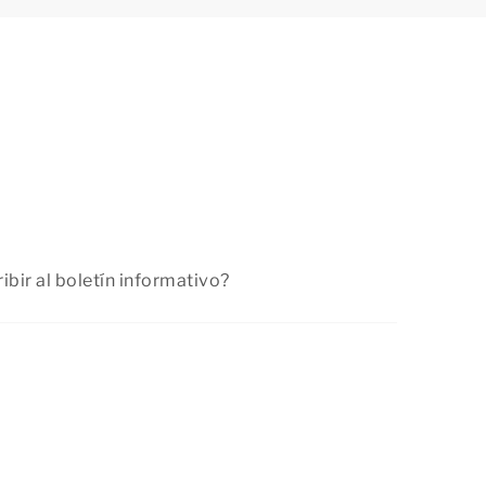
ir al boletín informativo?
nuestro boletín informativo siguiendo los pasos
gina
o introduciendo tus datos en su parte