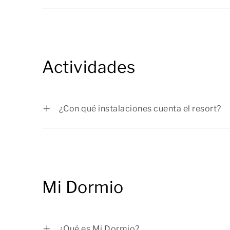
Sí, puede reservar una cuna, una trona y un 
los períodos vacacionales tus hijos podrán 
reserva. De este modo, tendrá que traer m
ponerte en
contacto
con nosotros para cua
disfrutar de una estancia sin preocupacione
sobre un determinado resort.
mobiliario infantil suele ser adecuado para
Actividades
¿Con qué instalaciones cuenta el resort?
En nuestro sitio web puedes consultar q
resort que hayas seleccionado. En c
información en la página relativa a las inst
Mi Dormio
¿Qué es Mi Dormio?