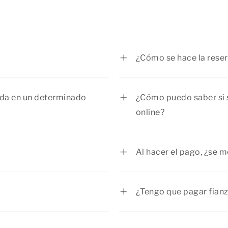
¿Cómo se hace la rese
serva por teléfono. Puedes
En nuestro sitio web 
o sobre las posibilidades
horas del día. Si pre
da en un determinado
¿Cómo puedo saber si 
ción al respecto, puedes
tienes más que llamar
online?
reserva y de atender 
as posibilidades. Si deseas
Dentro del plazo de
tengas.
 ponerte en
contacto
con
confirmación con la fac
Al hacer el pago, ¿se 
ará la mitad de la suma del
No, no mandamos conf
 otra mitad 14 días antes de
¿Tengo que pagar fian
l caso de las reservas con
ndar (no cancelable, no
A la hora de hacer la 
lsable, no modificable), la
eden cancelarse de forma
dependerá del tipo de a