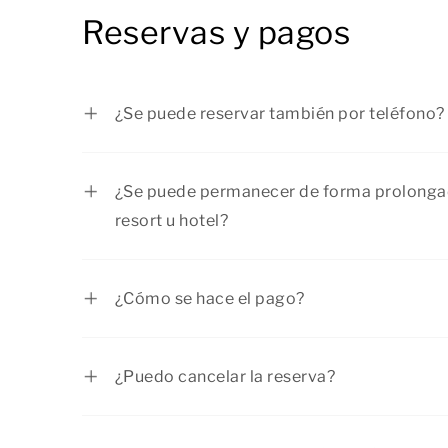
Reservas y pagos
¿Se puede reservar también por teléfono?
Naturalmente, también puedes hacer la re
contar con nuestra ayuda y asesoramient
¿Se puede permanecer de forma prolonga
que ofrecemos. Si deseas más informa
resort u hotel?
ponerte en
contacto
con nosotros.
¡Por supuesto! Podemos estudiar juntos l
más información al respecto, puedes
¿Cómo se hace el pago?
nuestro Centro de Atención al Cliente.
En las reservas de precio flexible se abon
viaje directamente al hacer la reserva y la
¿Puedo cancelar la reserva?
la fecha de llegada como muy tarde. En e
Las reservas hechas al precio está
precio estándar (no cancelable, no reembo
reembolsable, no modificable) no pu