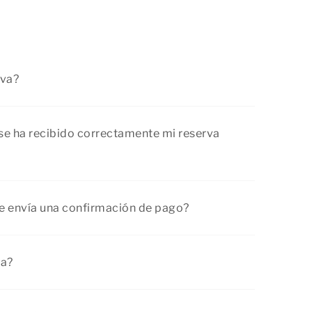
rva?
puedes reservar tu alojamiento durante las 24
fieres hacerlo personalmente
por teléfono
, no
se ha recibido correctamente mi reserva
nos. Estaremos encantados de ayudarte con la
todas las preguntas y deseos específicos que
 dos días hábiles recibirás un e-mail de
tura.
me envía una confirmación de pago?
irmaciones de pagos.
za?
reserva se puede pedir una fianza. Su importe
lojamiento que quieras alquilar.