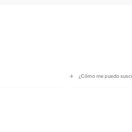
¿Cómo me puedo suscrib
ón joven, fuerte y en plena
Te puedes suscribir a 
 administración y la gestión
indicados en
esta pá
mio Resorts & Hotels tiene
inferior.
hoteles
en Holanda, Austria,