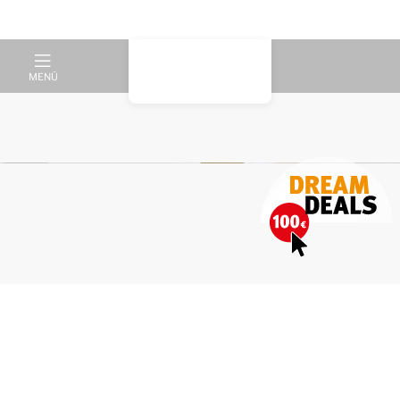
MENÚ
Una ubicación única en el lago
Rursee, en el Parque Nacional
de Eifel