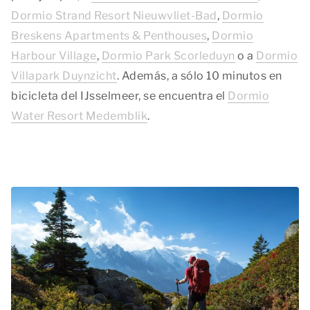
Dormio Strand Resort Nieuwvliet-Bad
,
Dormio
Breskens Apartments & Penthouses
,
Dormio
Harbour Village
,
Dormio Park Scorleduyn
o a
Dormio
Villapark Duynzicht
. Además, a sólo 10 minutos en
bicicleta del IJsselmeer, se encuentra el
Dormio
Water Resort Medemblik
.