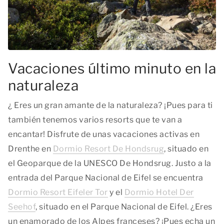
Vacaciones último minuto en la
naturaleza
¿ Eres un gran amante de la naturaleza? ¡Pues para ti
también tenemos varios resorts que te van a
encantar! Disfrute de unas vacaciones activas en
Drenthe en
Dormio Resort De Hondsrug
, situado en
el Geoparque de la UNESCO De Hondsrug. Justo a la
entrada del Parque Nacional de Eifel se encuentra
Dormio Resort Eifeler Tor
y el
Dormio Hotel Der
Seehof
, situado en el Parque Nacional de Eifel. ¿Eres
un enamorado de los Alpes franceses? ¡Pues echa un