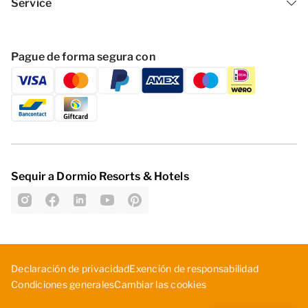
Service
Pague de forma segura con
Sequir a Dormio Resorts & Hotels
D­ecl­ara­ció­n d­e p­riv­aci­dad
Exe­nci­ón ­de ­res­pon­sab­ili­dad
Cambiar las cookies
Con­dic­ion­es ­gen­era­les