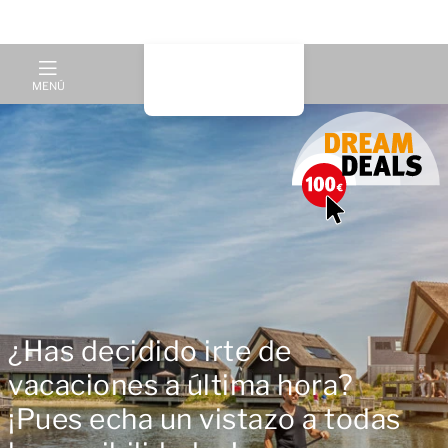
MENÚ
¿Has decidido irte de
vacaciones a última hora?
¡Pues echa un vistazo a todas