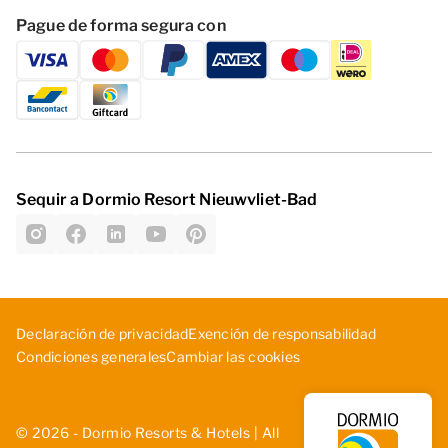
Pague de forma segura con
Sequir a Dormio Resort Nieuwvliet-Bad
D­ecl­ara­ció­n d­e p­riv­aci­dad
Exe­nci­ón ­de ­res­pon­sab­ili­dad
Cambiar las cookies
Con­dic­ion­es ­gen­era­les
© 2026 - Dormio Resorts & Hotels | All