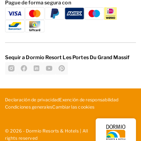
Pague de forma segura con
Sequir a Dormio Resort Les Portes Du Grand Massif
D­ecl­ara­ció­n d­e p­riv­aci­dad
Exe­nci­ón ­de ­res­pon­sab­ili­dad
Cambiar las cookies
Con­dic­ion­es ­gen­era­les
© 2026 - Dormio Resorts & Hotels | All
rights reserved