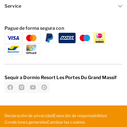
Service
Pague de forma segura con
Sequir a Dormio Resort Les Portes Du Grand Massif
D­ecl­ara­ció­n d­e p­riv­aci­dad
Exe­nci­ón ­de ­res­pon­sab­ili­dad
Cambiar las cookies
Con­dic­ion­es ­gen­era­les