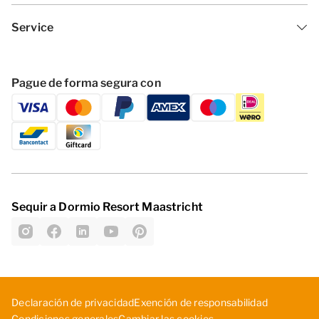
Service
Pague de forma segura con
Sequir a Dormio Resort Maastricht
D­ecl­ara­ció­n d­e p­riv­aci­dad
Exe­nci­ón ­de ­res­pon­sab­ili­dad
Cambiar las cookies
Con­dic­ion­es ­gen­era­les