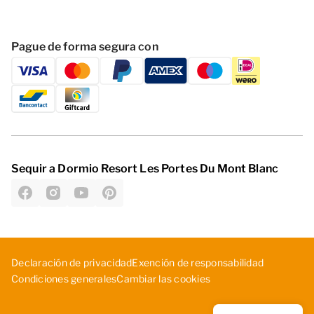
Pague de forma segura con
Sequir a Dormio Resort Les Portes Du Mont Blanc
D­ecl­ara­ció­n d­e p­riv­aci­dad
Exe­nci­ón ­de ­res­pon­sab­ili­dad
Cambiar las cookies
Con­dic­ion­es ­gen­era­les