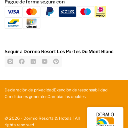
Pague de forma segura con
Sequir a Dormio Resort Les Portes Du Mont Blanc
D­ecl­ara­ció­n d­e p­riv­aci­dad
Exe­nci­ón ­de ­res­pon­sab­ili­dad
Cambiar las cookies
Con­dic­ion­es ­gen­era­les
© 2026 - Dormio Resorts & Hotels | All
rights reserved