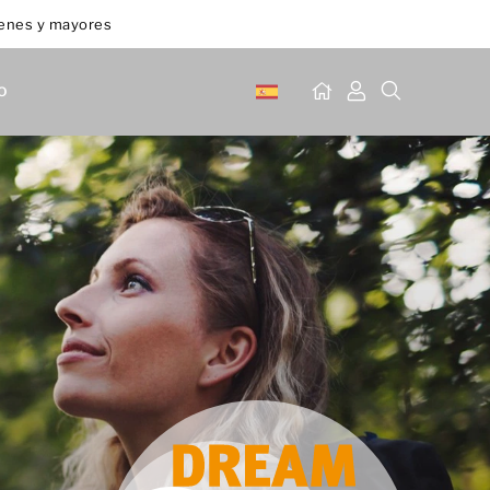
venes y mayores
o