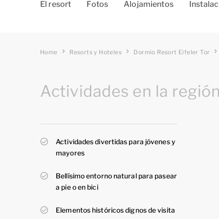
El resort
Fotos
Alojamientos
Instala
Home
Resorts y Hoteles
Dormio Resort Eifeler Tor
Actividades en la regió
Actividades divertidas para jóvenes y
mayores
Bellísimo entorno natural para pasear
a pie o en bici
Elementos históricos dignos de visita