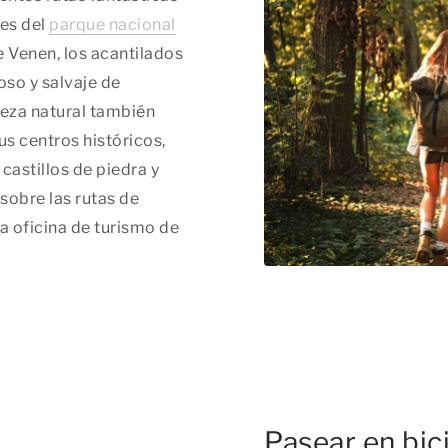
les del
parque nacional
e Venen, los acantilados
oso y salvaje de
leza natural también
us centros históricos,
astillos de piedra y
sobre las rutas de
a oficina de turismo de
Pasear en bici