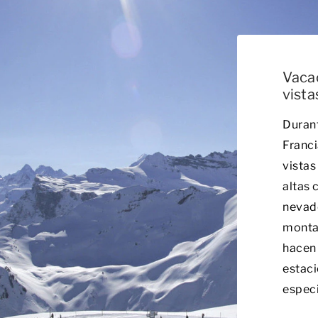
Vacac
vista
Durant
Franci
vistas
altas 
nevad
monta
hacen 
estaci
especi