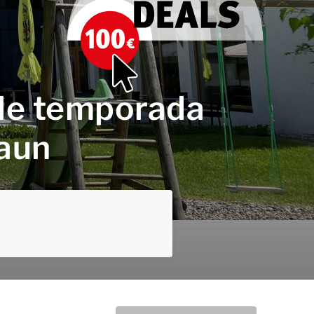
s de temporada
raun