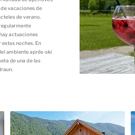
r de vacaciones de
teles de verano. ​
 regularmente
 hay actuaciones
r estas noches. En
 del ambiente après-ski
meta de una de las
traun.