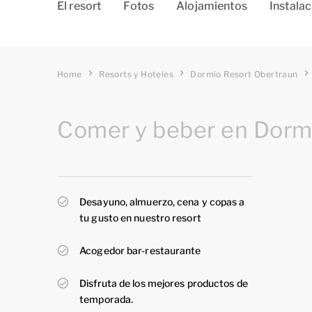
El resort
Fotos
Alojamientos
Instala
Home
Resorts y Hoteles
Dormio Resort Obertraun
Comer y beber en Dorm
Desayuno, almuerzo, cena y copas a
tu gusto en nuestro resort
Acogedor bar-restaurante
Disfruta de los mejores productos de
temporada.