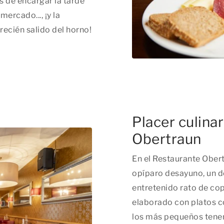
s de encargar la tarde
ercado..., ¡y la
recién salido del horno!
Placer culina
Obertraun
En el Restaurante Obert
opíparo desayuno, un de
entretenido rato de co
elaborado con platos 
los más pequeños tenem