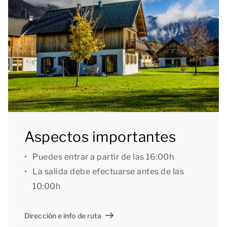
gratuita y la plaza de aparcamiento privada que hay
junto a la vivienda.
[i]La distribución de los alojamientos puede variar.
Los planos y las imágenes dan una idea bastante
aproximada, pero están pensados solo con fines
ilustrativos.[/i]
Aspectos importantes
Puedes entrar a partir de las 16:00h
La salida debe efectuarse antes de las
10:00h
Dirección e info de ruta