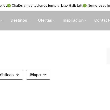
pilot
Chalés y habitaciones junto al lago Hallstatt
Numerosas in
Destinos
Ofertas
Inspiración
Contact
n se encuentra al lado de la pintoresca Hallstatt y
ísticas
Mapa
e tiene capacidad para 10 personas y una superficie
nte estufa de leña y televisión. y comedor amueblado
con frigorífico, microondas, lavavajillas, hervidor