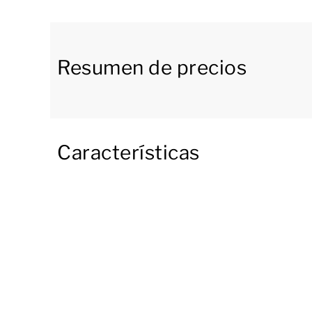
de agua, placa de inducción y cafetera Nespres
accede por las puertas francesas a una terraza
impresionante macizo montañoso que la rodea
Resumen de precios
La planta baja tiene 2 dormitorios con 2 camas
bañera, ducha, lavabo e inodoro. También tiene
accede desde el exterior.
Características
La primera planta dispone de 4 dormitorios con
conjunto de escritorio con silla cada uno. Tres
ducha, lavabo e inodoro. Esta planta también 
relajarse a placer.
Durante tu estancia puedes utilizar la red de wi
aparcamiento privada junto a ella.
[i]La distribución de los alojamientos puede v