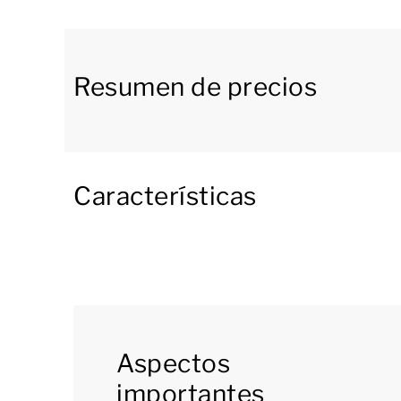
fascinantes al majestuoso entorno.
Del salón parte una escalera que sube a la buha
dormitorios con 2 camas individuales (algun
Resumen de precios
uno de los dormitorios), con un baño con bañer
Naturalmente, tanto en el alojamiento como en el
Características
[i]La distribución de los alojamientos puede v
aproximada, pero están pensados solo con fines 
Aspectos
importantes