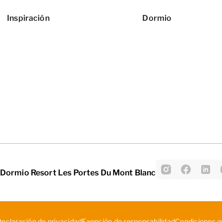
Inspiración
Dormio
 Dormio Resort Les Portes Du Mont Blanc
­ecl­ara­ció­n d­e p­riv­aci­dad
Exe­nci­ón ­de ­res­pon­sab­ili­dad
Con­dic­ion­es ­g