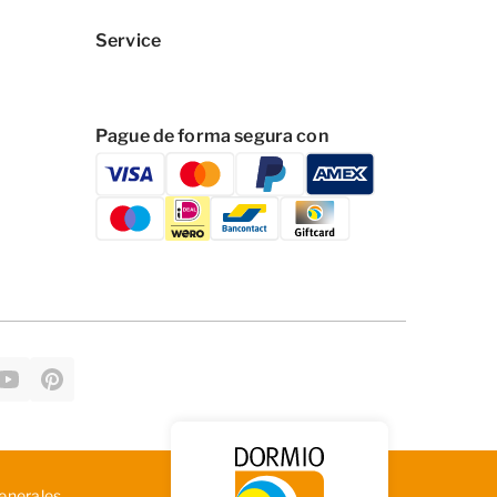
Service
Pague de forma segura con
en­era­les