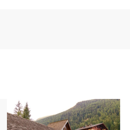
rdilla de la planta superior. Esta planta cuenta con 2
os apartamentos tienen una cama de matrimonio en
a, lavabo e inodoro, y con un aseo independiente.
 resort puedes utilizar la red wifi gratuita.
ariar. Los planos y las imágenes dan una idea bastante
ilustrativos.[/i]