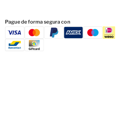
Pague de forma segura con
Sequir a Dormio Resort Eifeler Tor
D­ecl­ara­ció­n d­e p­riv­aci­dad
Exe­nci­ón ­de ­res­pon­sab­ili­dad
Cambiar las cookies
Con­dic­ion­es ­gen­era­les