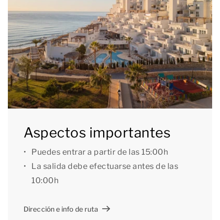
gratuito. En todo el recinto del resort tienes red wifi
gratuita a tu disposición.
[i]La distribución de los alojamientos puede variar.
Los planos y las imágenes dan una idea bastante
aproximada, pero están pensados solo con fines
ilustrativos.[/i]
Aspectos importantes
Puedes entrar a partir de las 15:00h
La salida debe efectuarse antes de las
10:00h
Dirección e info de ruta