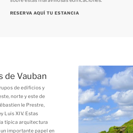
sobre estas maravillosas edificaciones.
RESERVA AQUÍ TU ESTANCIA
es de Vauban
upos de edificios y
este, norte y este de
ébastien le Prestre,
y Luis XIV. Estas
la típica arquitectura
n un importante papel en