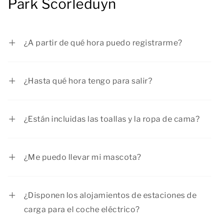
Park Scorleduyn
¿A partir de qué hora puedo registrarme?
Puedes registrarte a partir de las 15h.
¿Hasta qué hora tengo para salir?
La salida debe efectuarse antes de las 10h.
¿Están incluidas las toallas y la ropa de cama?
Si, el precio incluye las camas hechas a tu
llegada y un juego de toallas, que consta de dos
¿Me puedo llevar mi mascota?
toallas por persona, además de paños de cocina.
Sí, en el parque vacacional las mascotas son
bienvenidas. El precio de este suplemento es de
¿Disponen los alojamientos de estaciones de
6,50 € por perro y día. Las mascotas siempre se
carga para el coche eléctrico?
reservan mediante solicitud (es obligatorio