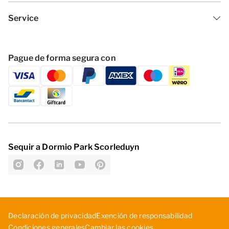
Service
Pague de forma segura con
Sequir a Dormio Park Scorleduyn
D­ecl­ara­ció­n d­e p­riv­aci­dad
Exe­nci­ón ­de ­res­pon­sab­ili­dad
Cambiar las cookies
Con­dic­ion­es ­gen­era­les