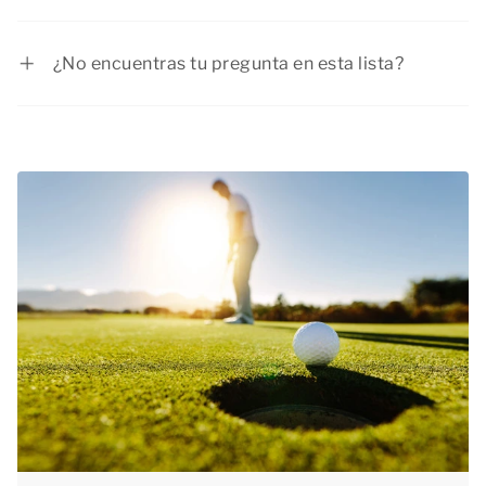
La casa número 16 del tipo de alojamiento
indicarlo en la reserva).
Buitenhuis Wellness dispone de un punto de
¿No encuentras tu pregunta en esta lista?
carga privado para su coche eléctrico. ¿Desea
Entonces no dudes en ponerte en
contacto
con
reservar este alojamiento? En el paso 1 de la
nosotros.
reserva puedes seleccionar un número de casa
específico. La reserva preferente conlleva un
recargo.
No hay puntos de carga centrales en el parque. A
sólo 4 minutos a pie de la entrada de nuestro
parque, encontrará un punto de carga público
para su coche eléctrico.