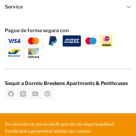
Service
Pague de forma segura con
Sequir a Dormio Breskens Apartments & Penthouses
D­ecl­ara­ció­n d­e p­riv­aci­dad
Exe­nci­ón ­de ­res­pon­sab­ili­dad
Cambiar las cookies
Con­dic­ion­es ­gen­era­les