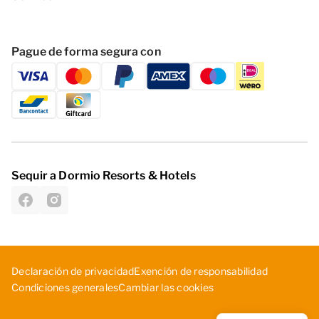
Pague de forma segura con
Sequir a Dormio Resorts & Hotels
D­ecl­ara­ció­n d­e p­riv­aci­dad
Exe­nci­ón ­de ­res­pon­sab­ili­dad
Cambiar las cookies
Con­dic­ion­es ­gen­era­les