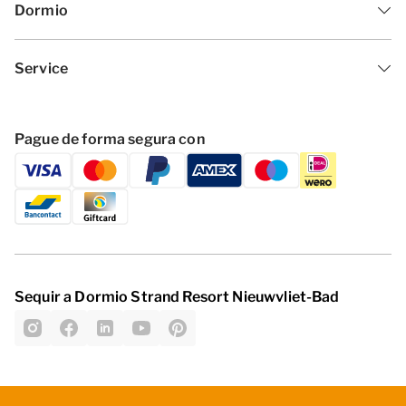
Dormio
La distribución de los alojamientos puede variar. Los
Service
planos y las imágenes son una buena muestra de
ellos, pero se facilitan solo con fines ilustrativos.
Pague de forma segura con
Sequir a Dormio Strand Resort Nieuwvliet-Bad