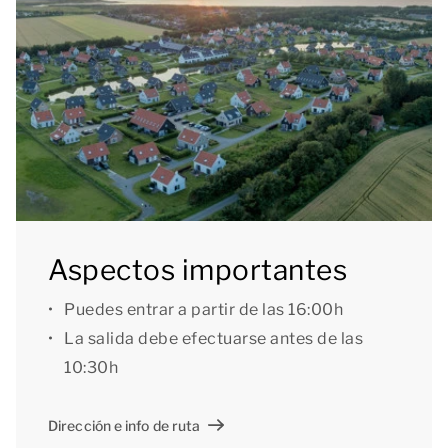
encontrarás en ella unas cómodas tumbonas, para
arrellanarte a placer y disfrutar del fresco aroma del
mar. En la vivienda dispones también de un amplio
trastero interior donde puedes dejar las maletas y las
bicicletas, por ejemplo, provisto también de una
combinación lavadora-secadora.
En la planta baja encontramos además 1 dormitorio
Aspectos importantes
con 2 camas boxspring individuales preparadas
Puedes entrar a partir de las 16:00h
como cama de matrimonio, televisión y baño en
La salida debe efectuarse antes de las
suite equipado con bañera con ducha y lavabo, así
10:30h
como un aseo independiente.
Dirección e info de ruta