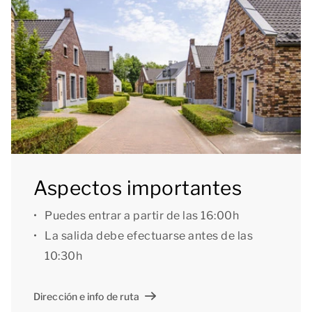
encuentran las amplias instalaciones de Dormio
Resort Maastricht. Naturalmente, como huésped de
Dormio Hotel De Prins van Oranje también puedes
usar los servicios del resort, entre los que se incluyen
la recepción, la piscina, varios establecimientos de
hostelería y un centro de spa y wellness. Enfrente del
hotel hay un establecimiento de bicicletas donde
puedes alquilar una y darte un apacible paseo por los
bellos alrededores de la zona.
Aspectos importantes
El hotel dispone de 2 ascensores, y los apartamentos
Puedes entrar a partir de las 16:00h
están habilitados para sillas de ruedas. Si vienes en
La salida debe efectuarse antes de las
coche, lo puedes dejar en el aparcamiento central
10:30h
gratuito que hay junto al hotel. Además, durante tu
estancia puedes utilizar la red wifi gratuita.
Dirección e info de ruta