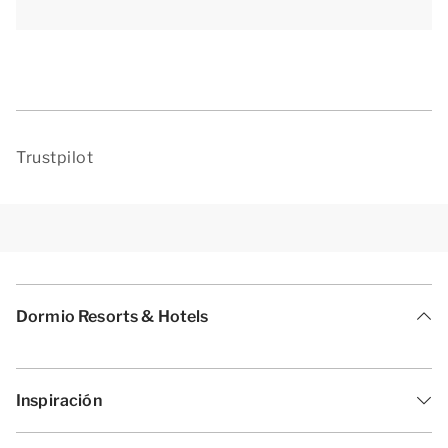
En este alojamiento no se aceptan mascotas. [i]La
distribución de los alojamientos puede variar. Los
planos y las imágenes dan una idea bastante
aproximada, pero están pensados solo con fines
ilustrativos.[/i]
Trustpilot
Dormio Resorts & Hotels
Inspiración