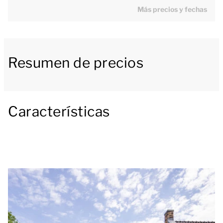
Más precios y fechas
cocina americana equipada con electrodomésticos
de alta gama, como microondas, lavavajillas y
cafetera Nespresso. Desde el salón se accede a un
espacioso balcón o terraza exterior amueblado.
Resumen de precios
Los 3 dormitorios dobles de este apartamento
tienen 2 camas individuales. El apartamento tiene 2
Características
baños con ducha y lavabo, uno de los cuales dispone
de inodoro. El apartamento tiene también un aseo
independiente.
En uno de los tres edificios de apartamentos podrás
disfrutar gratuitamente de una pequeña piscina
climatizada (dimensiones: 5 x 3 metros) equipada
con un potente chorro de agua y asientos de