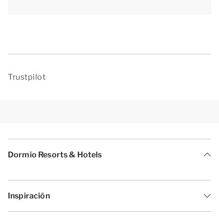
[i]La distribución del apartamento puede variar. Los
planos y las imágenes dan una idea bastante
aproximada, pero están pensados solo con fines
ilustrativos.[/i]
Trustpilot
Dormio Resorts & Hotels
Inspiración