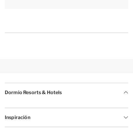
[i]La distribución de los alojamientos puede variar.
Los planos y las imágenes dan una idea bastante
aproximada, pero están pensados solo con fines
ilustrativos.[/i]
Dormio Resorts & Hotels
Inspiración