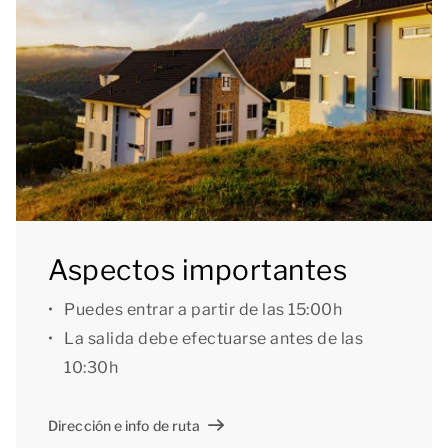
él se puede acceder en ascensor. Naturalmente,
tanto el alojamiento como el resort disponen de wifi
gratuita. Si vienes en coche, lo puedes aparcar en el
cercano aparcamiento central.
Generalidades: Debido a su ubicación, Dormio
Resort Eifeler Tor no es adecuado para personas en
silla de ruedas. Los chalés están construidos sobre
una ladera y, por tanto, no son o resultan menos
Aspectos importantes
convenientes para personas con problemas de
Puedes entrar a partir de las 15:00h
movilidad. A la mayoría de los apartamentos e
La salida debe efectuarse antes de las
instalaciones se puede acceder en ascensor, por lo
10:30h
que también son aptos para personas con movilidad
reducida.
Dirección e info de ruta