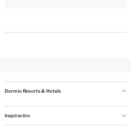
convenientes para personas con problemas de
movilidad. A la mayoría de los apartamentos e
instalaciones se puede acceder en ascensor, por lo
que también son aptos para personas con movilidad
reducida.
[i]La distribución de los alojamientos puede variar.
Los planos y las imágenes dan una idea bastante
aproximada, pero están pensados solo con fines
ilustrativos.[/i]
Dormio Resorts & Hotels
Inspiración