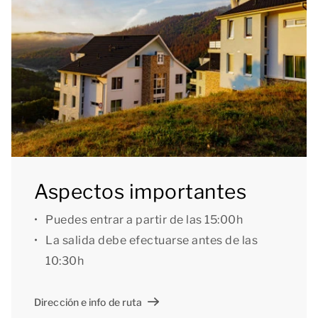
armario ropero, mientras que el otro dispone de 2
camas individuales y un armario ropero. El baño
dispone de bañera de hidromasaje, ducha, lavabo y
sauna privada. En la planta superior también hay un
aseo independiente.
Tanto en tu propio alojamiento como en el resto del
resort puedes utilizar la red de wifi gratuita. Si vienes
en coche, lo puedes aparcar en el cercano
Aspectos importantes
aparcamiento central.
Puedes entrar a partir de las 15:00h
Generalidades: Debido a su ubicación, Dormio
La salida debe efectuarse antes de las
Resort Eifeler Tor no es adecuado para personas en
10:30h
silla de ruedas. Los chalés están construidos sobre
una ladera y, por tanto, no son o resultan menos
Dirección e info de ruta