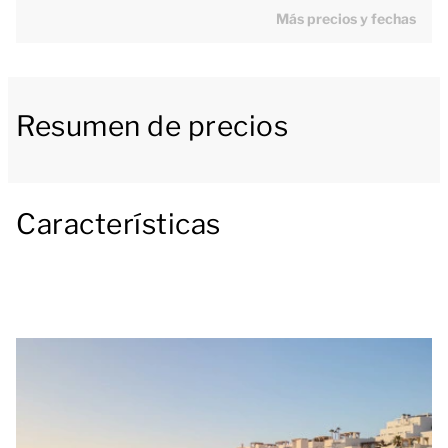
Más precios y fechas
incluida encastrados y comedor.
El dormitorio tiene 2 camas individuales, y dispone
de un baño en suite con ducha, inodoro, bidé y
Resumen de precios
lavabo. El piso de lujo tiene una terraza o balcón con
muebles de patio y tiene unas magníficas vistas al
Mar Mediterráneo.
Características
En la habitación hay una caja fuerte de uso gratuito.
En todo el recinto del resort tienes red wifi gratuita a
tu disposición.
[i]La distribución de los alojamientos puede variar.
Los planos y las imágenes dan una idea bastante
aproximada, pero están pensados solo con fines
ilustrativos.[/i]