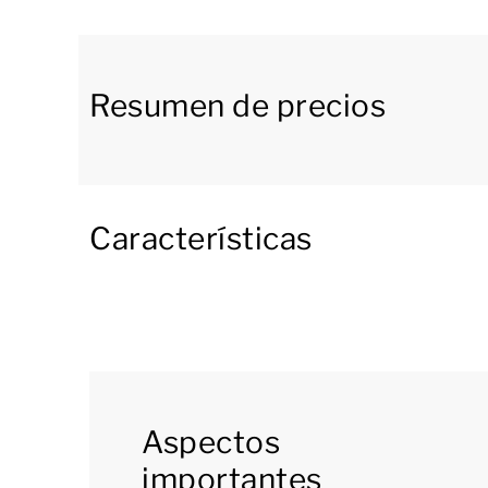
durante tu estancia.
En esta misma planta encontramos un dormitor
con ducha adaptada, aseo y lavabo. Esta distri
Resumen de precios
opción ideal para los usuarios de silla de rue
independiente.
La primera planta cuenta con otros 4 dormitor
Características
Además, dispone de un confortable baño con b
independiente. Resumiendo: en esta vivienda no
Durante tu estancia puedes utilizar la red wifi 
de aparcamiento cercana a la vivienda.
[i]La distribución de los alojamientos puede v
Aspectos
aproximada, pero están pensados solo con fines 
importantes