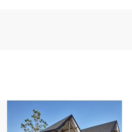
io con 2 camas individuales y un cuarto de baño
bución de la planta baja hace de esta vivienda una
das. En esa misma planta hay, además, un aseo
ios dobles con 2 camas individuales cada uno.
añera, ducha, doble lavabo e inodoro y de un aseo
 te va a faltar de nada.
gratuita. Si vienes en coche, puedes dejarlo en la plaza
ariar. Los planos y las imágenes dan una idea bastante
ilustrativos.[/i]