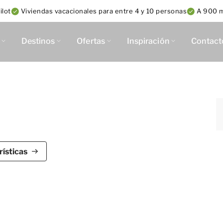
ilot
Viviendas vacacionales para entre 4 y 10 personas
A 900 m
Destinos
Ofertas
Inspiración
Contact
 apta para 4 personas con una superficie útil de
ísticas
na de estar y comedor, en el que podrás sentarte
en la costa francesa. Su cocina americana cuenta
equipada con electrodomésticos de alta gama. Por
de a una galería cubierta, provista con una