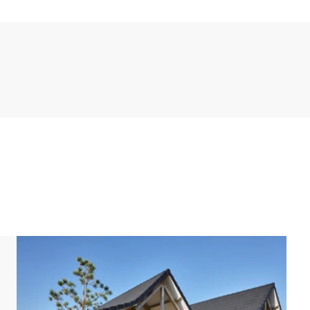
les con 2 camas individuales. El cuarto de baño
ha y lavabo. Asimismo, esta vivienda cuenta con un
gratuita. Si vienes en coche, puedes dejarlo en la plaza
ariar. Los planos y las imágenes dan una idea bastante
ilustrativos.[/i]