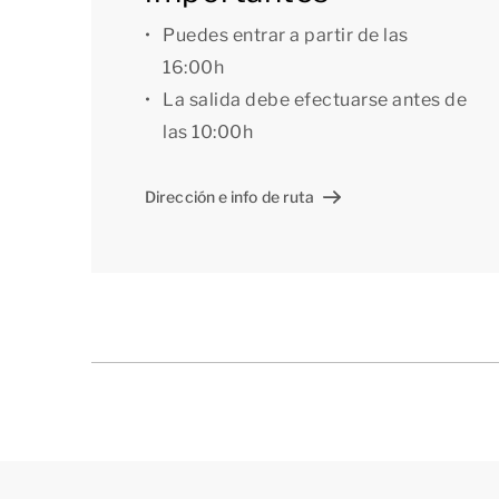
(altura máxima: 2,00 metros), un estacionamie
a wifi durante tu estancia.
Puedes entrar a partir de las
16:00h
[i]La distribución de los alojamientos puede v
La salida debe efectuarse antes de
muestra de ellos, pero se facilitan sólo con fines
las 10:00h
Dirección e info de ruta