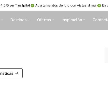
 4,5/5 en Trustpilot
Apartamentos de lujo con vistas al mar
En 
Destinos
Ofertas
Inspiración
Contact
 Terrace
abitaciones para cuatro personas, con dos
ísticas
 de Dormio Breskens Apartments & Penthouses es un
e una superficie útil de unos 102 m2 y acceso por la
n amplio salón con comedor y zona de estar con