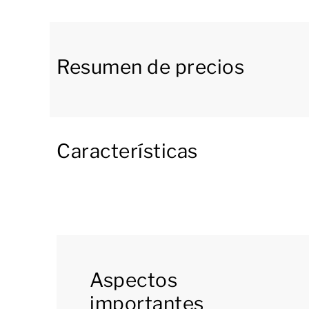
televisión inteligente con función streaming. 
comodidades y está equipada con nevera con 
lavavajillas, entre otros electrodomésticos.
Resumen de precios
Sus dos dormitorios con 2 camas individuales t
abierta, lavabo doble e inodoro, El segundo ba
también un aseo independiente.
Características
Desde el salón se accede a una espaciosa terraz
apartamento. ¡De esa manera siempre tendrás u
vistas que se te ofrecen en este apartamento! 
para que disfrutes de unas deliciosas sobremes
puerto.
Este apartamento también dispone de un tras
Aspectos
secadora. Además tienes a tu disposición una 
importantes