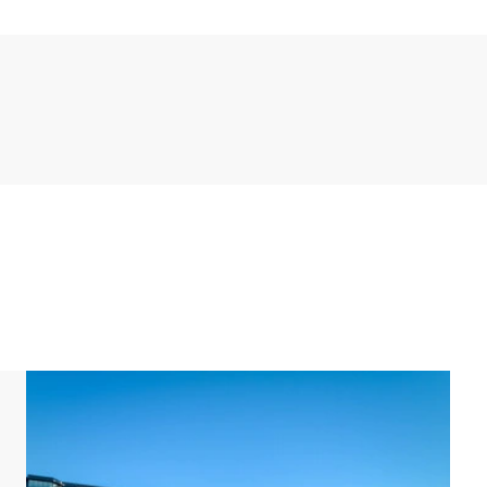
Su cocina americana dispone de todas las
congelador, microondas, cafetera Nespresso y
ienen baño en suite, uno de los cuales incluye ducha
ño tiene ducha y lavabo. El apartamento tiene
a corrida que discurre hasta el lateral del
n lugar propicio para gozar de las magníficas
La terraza está provista con muebles de exterior
as y de sus magníficas vistas a Breskens y su
tero equipado con una combinación lavadora-
plaza de aparcamiento en el garaje subterráneo