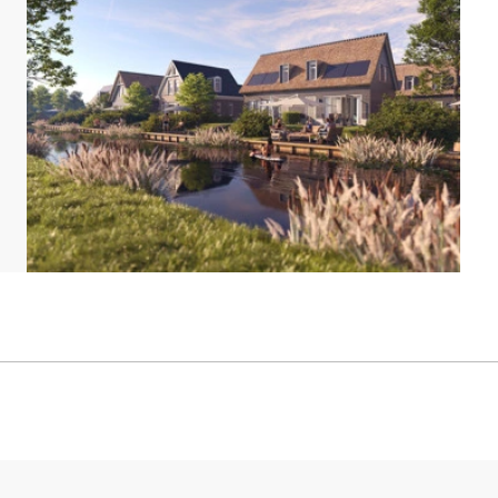
aciosos dormitorios con dos camas individuales cada
e baño con bañera, ducha abierta y lavabo doble y un
to privada junto a ella. Durante tu estancia puedes
én dispone de calefacción por suelo radiante y de un
acional totalmente nueva en un resort que aún está
ificará cuidadosamente para que tu estancia sea lo
ariar. Los planos y las imágenes son una buena
 ilustrativos.[/i]