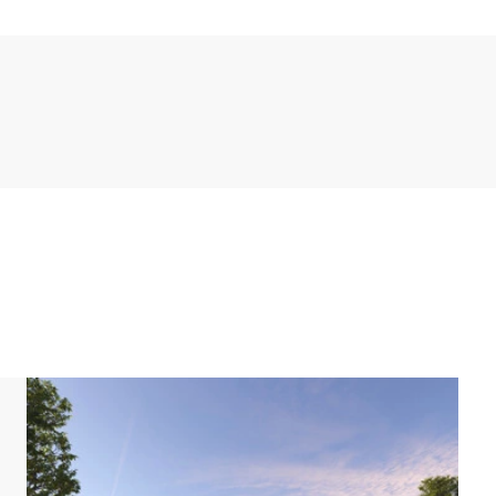
na elegante zona de estar con televisión inteligente
stá provista de todas las comodidades y totalmente
 de cápsulas, cafetera de filtro y frigorífico con
unto a la cocina americana se encuentra la zona de
a un espacioso jardín con una terraza equipada con
gradables sobremesas en alegre compañía.
os camas individuales y baño en suite con ducha
n aseo independiente.