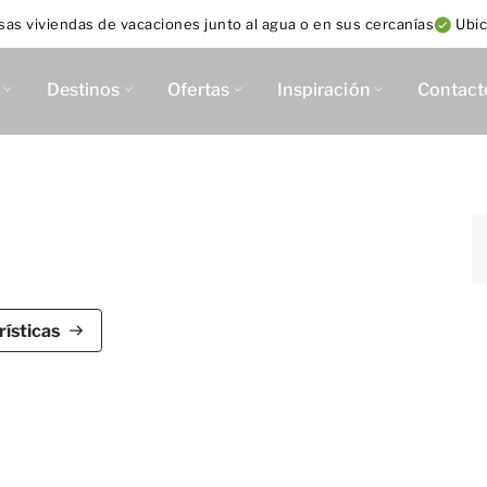
sas viviendas de vacaciones junto al agua o en sus cercanías
Ubic
Destinos
Ofertas
Inspiración
Contact
n
ra seis personas en un lugar exclusivo de Holanda
ísticas
ienda de vacaciones Regthuys Binnen de Dormio Water
 tiene tres dormitorios, dos baños y una superficie