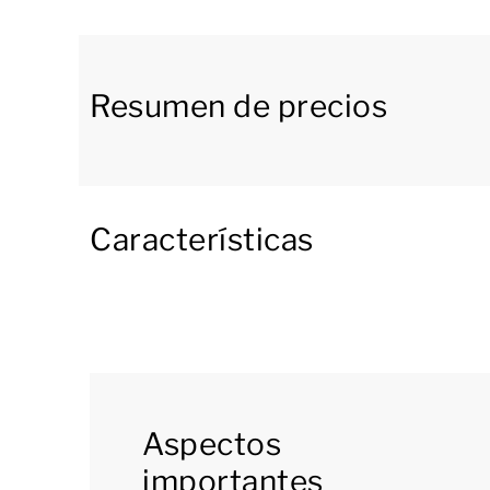
El moderno salón de esta vivienda cuenta con u
con función streaming. Su cocina americana e
equipada con microondas, lavavajillas, cafetera
Resumen de precios
congelador, entre otros electrodomésticos. Y j
comedor, amueblada ad hoc.
[b]Terraza amueblada[/b]
Características
Por las puertas francesas del salón se accede 
mobiliario de exterior, donde podrás pasar a
[b]Tres dormitorios y dos baños[/b]
La planta baja dispone de un dormitorio con d
Aspectos
abierta y lavabo. Además, en esta planta hay u
importantes