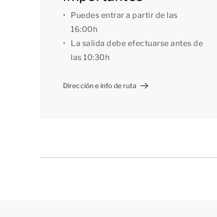
La primera planta está distribuida en dos esp
Puedes entrar a partir de las
uno y un acogedor rincón de estar, un cuarto d
16:00h
aseo independiente.
La salida debe efectuarse antes de
las 10:30h
[b]Asuntos prácticos[/b]
Dirección e info de ruta
La vivienda cuenta con una plaza de aparcamien
utilizar la red wifi gratuita. La vivienda tambi
trastero interior.
Bueno saberlo: te alojarás en una vivienda vac
en pleno desarrollo. Cualquier trabajo se plan
más cómoda posible.
[i]La distribución de los alojamientos puede v
muestra de ellos, pero se facilitan sólo con fines