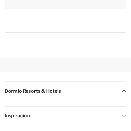
una portezuela de seguridad tanto arriba como
abajo de las escaleras. Se pueden estacionar hasta 2
coches en la plaza privada de aparcamiento de la
vivienda vacacional. Durante tu estancia puedes
utilizar la red wifi gratuita.
[i]La distribución de los alojamientos puede variar.
Los planos y las imágenes son una buena muestra de
ellos, pero se facilitan solo con fines ilustrativos.[/i]
Dormio Resorts & Hotels
Inspiración