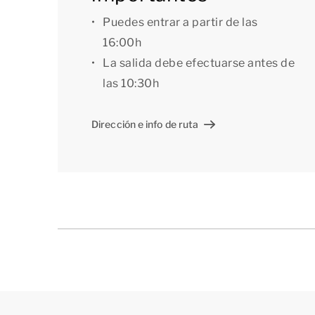
hay una plaza de aparcamiento privada con est
Puedes entrar a partir de las
[i]La distribución de los alojamientos puede v
16:00h
aproximada, pero están pensados solo con fines 
La salida debe efectuarse antes de
las 10:30h
Dirección e info de ruta