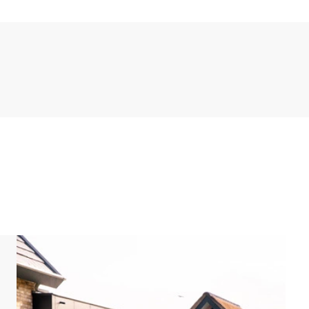
uales no te va a faltar de nada durante tu estancia.
ión Bora, microondas, lavavajillas, cafetera
sticos.
a un jardín parcialmente independiente con una gran
soma al estanque, constituyendo así un lugar ideal
ante paisaje del agua.
camas individuales y baño en suite con ducha y
seo independiente.
 con 2 camas individuales, televisión inteligente
era, ducha, un gran mueble de lavabo e inodoro.
ón, que dispone de una confortable zona de estar.
ta durante tu estancia. Además, junto a la vivienda