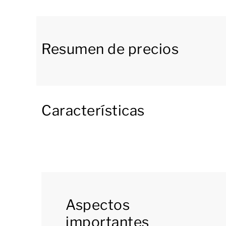
electrodomésticos de alta gama, gracias a los c
Por ejemplo, está equipada con placa de inducc
Nespresso y vinoteca, entre otros electrodomé
Resumen de precios
Por las puertas francesas del salón se accede 
terraza con muebles de exterior. El jardín se a
para sentarse a contemplar el bello y reconfort
Características
La planta baja cuenta con un dormitorio con 2 
lavabo. En esa misma planta hay, además, un a
En la primera planta encontramos un dormitorio
con función streaming y baño en suite con bañ
Desde el dormitorio también se accede al balc
Aspectos
Naturalmente, puedes utilizar la red wifi gratui
importantes