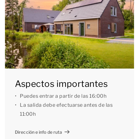
orientación sur, aquí podrá disfrutar de los
agradables rayos del sol durante todo el día. La
terraza está equipada con mobiliario de jardín y está
parcialmente cubierta, para que pueda seguir
disfrutando del aire libre incluso cuando el tiempo
no acompaña. Además, podrá relajarse al máximo en
su bañera de hidromasaje privada al aire libre.
[b]2 dormitorios con baño en suite[/b]
Aspectos importantes
La casa de vacaciones tiene 2 dormitorios, cada uno
Puedes entrar a partir de las 16:00h
con 2 camas individuales. Los dos dormitorios
La salida debe efectuarse antes de las
tienen un baño en suite con una ducha abierta y
11:00h
lavabo. Además, 1 de los baños también cuenta con
bañera y aseo. También hay un aseo independiente
Dirección e info de ruta
en la casa.