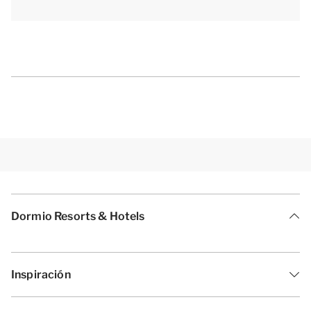
[b]Asuntos prácticos[/b]
La casa de vacaciones dispone de aparcamiento
privado. Por supuesto, durante tu estancia puedes
utilizar la red wifi gratuita. Además, hay un trastero
exterior con un punto de recarga para tu bicicleta
eléctrica. La casa también tiene calefacción por
suelo radiante.
[i]La distribución de los alojamientos puede variar.
Dormio Resorts & Hotels
Los planos y las imágenes son una buena muestra de
ellos, pero se facilitan sólo con fines ilustrativos.[/i]
Inspiración