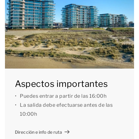
mejor manera de comenzar el día!
Por lo demás, el apartamento dispone de tres
dormitorios con 2 camas individuales, uno de los
cuales incluye un baño en suite provisto de ducha
abierta, lavabo doble e inodoro. El segundo baño se
encuentra en el distribuidor y dispone de ducha
abierta y lavabo doble. El apartamento también tiene
un aseo independiente.
Aspectos importantes
Asimismo, cuenta con un trastero equipado con una
Puedes entrar a partir de las 16:00h
combinación lavadora-secadora. En el garaje
La salida debe efectuarse antes de las
subterráneo del apartamento dispones de una plaza
10:00h
para aparcar un coche (altura máxima: 2,00 metros).
También puedes guardar tu bicicleta (eléctrica) en el
Dirección e info de ruta