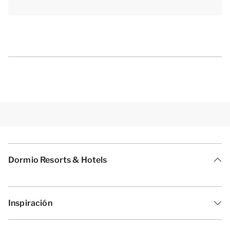
estacionamiento de bicicletas común con llave del
complejo. Además, puedes utilizar la red wifi
gratuita.
[i]La distribución de los alojamientos puede variar.
Los planos y las imágenes son una buena muestra de
ellos, pero se facilitan sólo con fines ilustrativos.[/i]
Dormio Resorts & Hotels
Inspiración